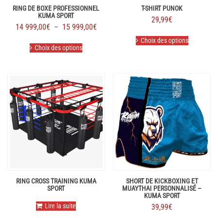
RING DE BOXE PROFESSIONNEL
T-SHIRT PUNOK
KUMA SPORT
29,99
€
Plage
14 999,00
€
–
15 999,00
€
Ce
de
Ce
Choix des options
produit
prix :
Choix des options
produit
a
14
a
plusieurs
plusieurs
999,00€
variations.
variations.
à
Les
Les
options
15
options
peuvent
999,00€
peuvent
être
être
choisies
choisies
sur
sur
la
la
page
page
du
du
produit
produit
RING CROSS TRAINING KUMA
SHORT DE KICKBOXING ET
SPORT
MUAYTHAI PERSONNALISÉ –
KUMA SPORT
Lire la suite
39,99
€