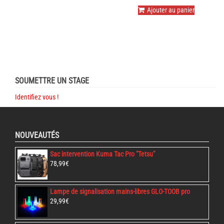
Ajouter au panier
SOUMETTRE UN STAGE
Identifiez vous !
NOUVEAUTÉS
Sac intervention Kuma Tac Pro "Tetsu"
78,99
€
Lampe de signalisation mains-libres GLO-TOOB pro
29,99
€