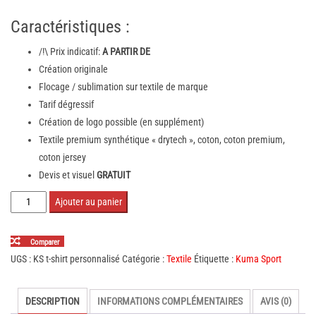
Caractéristiques :
/!\ Prix indicatif:
A PARTIR DE
Création originale
Flocage / sublimation sur textile de marque
Tarif dégressif
Création de logo possible (en supplément)
Textile premium synthétique « drytech », coton, coton premium,
coton jersey
Devis et visuel
GRATUIT
quantité
Ajouter au panier
de
T-
Comparer
shirt
UGS :
KS t-shirt personnalisé
Catégorie :
Textile
Étiquette :
Kuma Sport
personnalisé
-
DESCRIPTION
INFORMATIONS COMPLÉMENTAIRES
AVIS (0)
KUMA