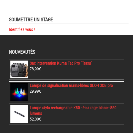
SOUMETTRE UN STAGE
Identifiez vous !
NOUVEAUTÉS
Sac intervention Kuma Tac Pro "Tetsu"
78,99
€
Lampe de signalisation mains-libres GLO-TOOB pro
29,99
€
Lampe stylo rechargeable K30 - éclairage blanc - 850
lumens
52,00
€