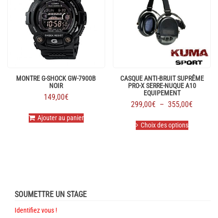
peuvent
peuvent
être
être
choisies
choisies
sur
sur
la
la
page
page
du
du
produit
produit
MONTRE G-SHOCK GW-7900B
CASQUE ANTI-BRUIT SUPRÊME
NOIR
PRO-X SERRE-NUQUE A10
EQUIPEMENT
149,00
€
Plage
299,00
€
–
355,00
€
de
Ajouter au panier
Ce
prix :
Choix des options
produit
299,00€
a
plusieurs
à
variations.
355,00€
Les
options
peuvent
être
SOUMETTRE UN STAGE
choisies
Identifiez vous !
sur