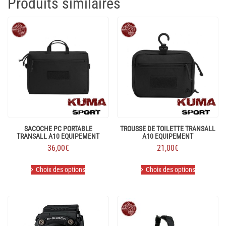
Produits similaires
SACOCHE PC PORTABLE
TROUSSE DE TOILETTE TRANSALL
TRANSALL A10 EQUIPEMENT
A10 EQUIPEMENT
36,00
€
21,00
€
Ce
Ce
Choix des options
Choix des options
produit
produit
a
a
plusieurs
plusieurs
variations.
variations.
Les
Les
options
options