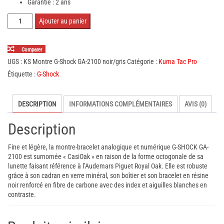
Garantie : 2 ans
quantité
Ajouter au panier
de
Montre
Comparer
G-
UGS :
KS Montre G-Shock GA-2100 noir/gris
Catégorie :
Kuma Tac Pro
Shock
Étiquette :
G-Shock
GA-
2100
DESCRIPTION
INFORMATIONS COMPLÉMENTAIRES
AVIS (0)
noir/gris
Description
Fine et légère, la montre-bracelet analogique et numérique G-SHOCK GA-
2100 est surnomée « CasiOak » en raison de la forme octogonale de sa
lunette faisant référence à l’Audemars Piguet Royal Oak. Elle est robuste
grâce à son cadran en verre minéral, son boîtier et son bracelet en résine
noir renforcé en fibre de carbone avec des index et aiguilles blanches en
contraste.