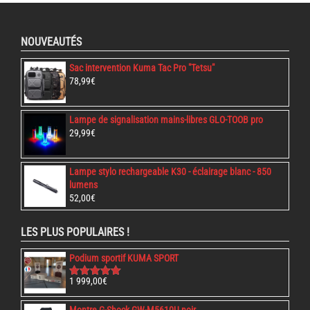
la
page
du
NOUVEAUTÉS
produit
Sac intervention Kuma Tac Pro "Tetsu"
78,99
€
Lampe de signalisation mains-libres GLO-TOOB pro
29,99
€
Lampe stylo rechargeable K30 - éclairage blanc - 850
lumens
52,00
€
LES PLUS POPULAIRES !
Podium sportif KUMA SPORT
1 999,00
€
Note
5.00
sur 5