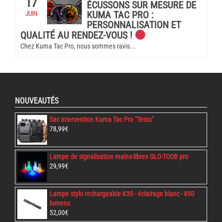
17
ÉCUSSONS SUR MESURE DE
KUMA TAC PRO :
JUIN
PERSONNALISATION ET
QUALITÉ AU RENDEZ-VOUS !
Chez Kuma Tac Pro, nous sommes ravis...
NOUVEAUTÉS
Sac intervention Kuma Tac Pro "Tetsu"
78,99
€
Lampe de signalisation mains-libres GLO-TOOB pro
29,99
€
Lampe stylo rechargeable K30 - éclairage blanc - 850
lumens
52,00
€