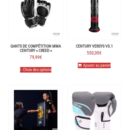
GANTS DE COMPÉTITION MMA
CENTURY VERSYS VS.1
CENTURY « CREED »
550,00
€
79,99
€
Ce
Ajouter au panier
Choix des options
produit
a
plusieurs
variations.
Les
options
peuvent
être
choisies
sur
la