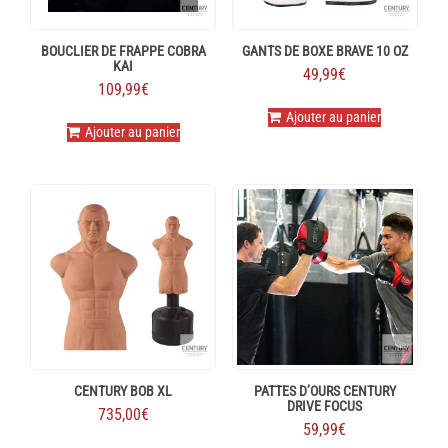
page
du
produit
BOUCLIER DE FRAPPE COBRA
GANTS DE BOXE BRAVE 10 OZ
KAI
49,99
€
109,99
€
Ajouter au panier
Ajouter au panier
CENTURY BOB XL
PATTES D’OURS CENTURY
DRIVE FOCUS
735,00
€
59,99
€