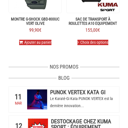
la
page
du
produit
MONTRE G-SHOCK GBD-800UC
SAC DE TRANSPORT À
VERT OLIVE
ROULETTES A10 EQUIPEMENT
99,90
€
155,00
€
Ce
Ajouter au panier
Choix des options
produit
a
plusieurs
variations.
Les
NOS PROMOS
options
peuvent
BLOG
être
choisies
PUNOK VERTEX KATA GI
sur
11
la
Le Karaté-Gi Kata PUNOK VERTEX est la
MAR
page
dernière innovation...
du
produit
DESTOCKAGE CHEZ KUMA
12
SPORT : ÉQUIPEMENT