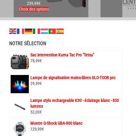
29,99
€
Ce
Choix des options
produit
a
plusieurs
variations.
Les
NOTRE SÉLECTION
options
peuvent
être
Sac intervention Kuma Tac Pro "Tetsu"
choisies
78,99
€
sur
la
Lampe de signalisation mains-libres GLO-TOOB pro
page
29,99
€
du
produit
Lampe stylo rechargeable K30 - éclairage blanc - 850
lumens
52,00
€
Montre G-Shock GBA-900 blanc
129,99
€