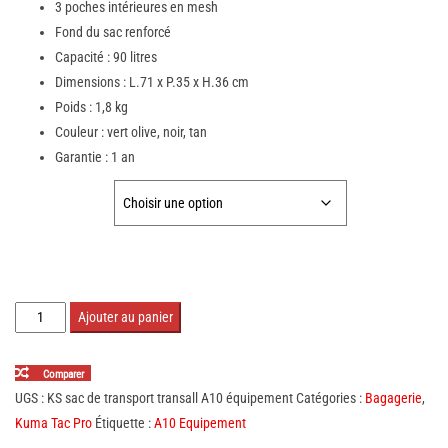
3 poches intérieures en mesh
Fond du sac renforcé
Capacité : 90 litres
Dimensions : L.71 x P.35 x H.36 cm
Poids : 1,8 kg
Couleur : vert olive, noir, tan
Garantie : 1 an
COULEURS :
quantité
Ajouter au panier
de
Sac
Comparer
de
UGS :
KS sac de transport transall A10 équipement
Catégories :
Bagagerie
,
transport
Kuma Tac Pro
Étiquette :
A10 Equipement
Transall