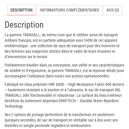
A10
DESCRIPTION
INFORMATIONS COMPLÉMENTAIRES
AVIS (0)
Equipement
Description
La gamme TRANSALL, du même nom que le célèbre avion de transport
militaire français, est en parfaite adéquation avec l’ADN de cet appareil
emblématique : une collection de sacs de transport pour des hommes et
des femmes aux exigences strictes dans le cadre de leurs missions et
d’intervention sur le terrain.
Parfaitement étudiée dans sa conception, son utilité et ses caractéristiques
de solidité et d’ergonomie, la gamme TRANSALL est la réponse idéale pour
accompagner l’utilisateur dans toutes ses actions opérationnelles.
Fabriqué en tissu polyester HRF 600D – High Resistance Fabric 600 deniers
– hautement résistant à la traction et à l’abrasion, le sac de transport 90L
TRANSALL allie fonctionnalité et robustesse. La surface du tissu extérieur
bénéficie du traitement déperlant DWR-TECH – Durable Water Repellent
Technology.
Ses 2 options de portage permettent de le transformer, en seulement
quelques secondes, de sac de transport en véritable sac à dos avec ses
bretelles et sangle pectorale réglables et rembourrées.