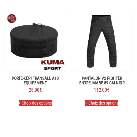
PORTE-KÉPI TRANSALL A10
PANTALON V2 FIGHTER
EQUIPEMENT
ENTREJAMBE 89 CM NOIR
28,00
€
112,00
€
Ce
Ce
Choix des options
Choix des options
produit
produit
a
a
plusieurs
plusieurs
variations.
variations.
Les
Les
options
options