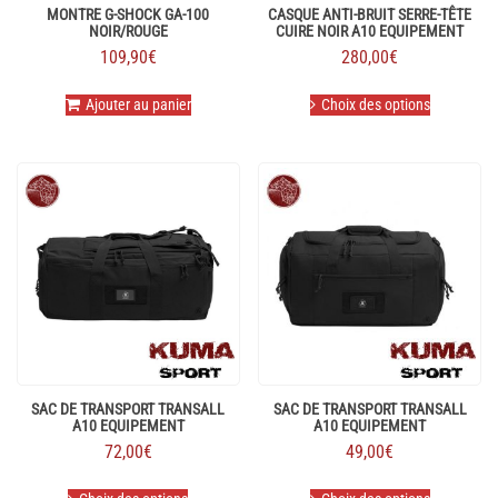
MONTRE G-SHOCK GA-100
CASQUE ANTI-BRUIT SERRE-TÊTE
NOIR/ROUGE
CUIRE NOIR A10 EQUIPEMENT
109,90
€
280,00
€
Ce
Ajouter au panier
Choix des options
produit
a
plusieurs
variations.
Les
options
peuvent
être
choisies
sur
la
page
du
produit
SAC DE TRANSPORT TRANSALL
SAC DE TRANSPORT TRANSALL
A10 EQUIPEMENT
A10 EQUIPEMENT
72,00
€
49,00
€
Ce
Ce