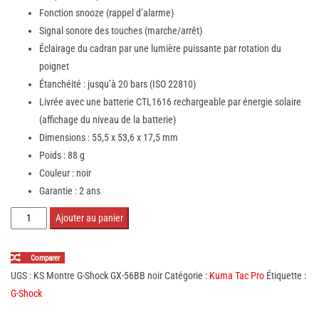
Fonction snooze (rappel d’alarme)
Signal sonore des touches (marche/arrêt)
Éclairage du cadran par une lumière puissante par rotation du
poignet
Étanchéité : jusqu’à 20 bars (ISO 22810)
Livrée avec une batterie CTL1616 rechargeable par énergie solaire
(affichage du niveau de la batterie)
Dimensions : 55,5 x 53,6 x 17,5 mm
Poids : 88 g
Couleur : noir
Garantie : 2 ans
quantité
Ajouter au panier
de
Montre
Comparer
G-
UGS :
KS Montre G-Shock GX-56BB noir
Catégorie :
Kuma Tac Pro
Étiquette :
Shock
G-Shock
GX-