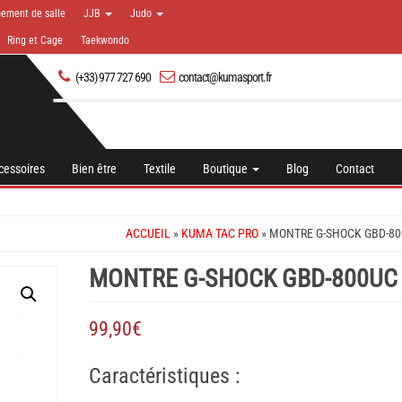
pement de salle
JJB
Judo
Ring et Cage
Taekwondo
(+33) 977 727 690
contact@kumasport.fr
cessoires
Bien être
Textile
Boutique
Blog
Contact
ACCUEIL
»
KUMA TAC PRO
» MONTRE G-SHOCK GBD-80
MONTRE G-SHOCK GBD-800UC 
99,90
€
Caractéristiques :