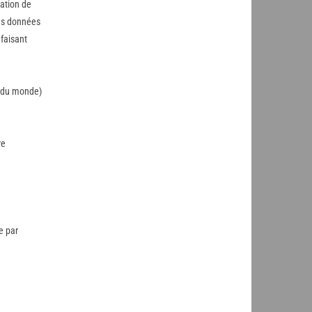
ation de
des données
faisant
s du monde)
re
e par