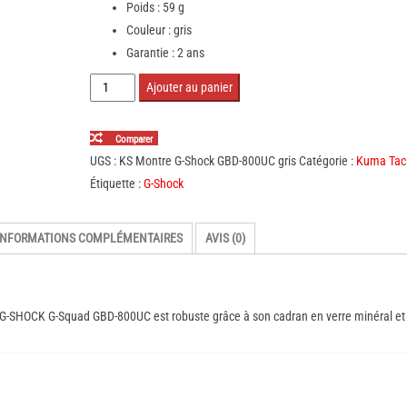
Poids : 59 g
Couleur : gris
Garantie : 2 ans
quantité
Ajouter au panier
de
Montre
Comparer
G-
UGS :
KS Montre G-Shock GBD-800UC gris
Catégorie :
Kuma Tac
Shock
Étiquette :
G-Shock
GBD-
800UC
INFORMATIONS COMPLÉMENTAIRES
AVIS (0)
gris
 G-SHOCK G-Squad GBD-800UC est robuste grâce à son cadran en verre minéral et 