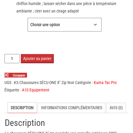
chiffon humide ; laisser sécher dans une pièce à température
ambiante ; cirer avec un cirage adapté
TAILLE :
quantité
Ajouter au panier
de
Chaussures
Comparer
SÉCU-
UGS :
KS Chaussures SÉCU-ONE 8" Zip Noir
Catégorie :
Kuma Tac Pro
ONE
Étiquette :
A10 Equipement
8"
Zip
DESCRIPTION
INFORMATIONS COMPLÉMENTAIRES
AVIS (0)
Noir
Description