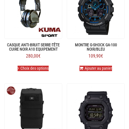
CASQUE ANTI-BRUIT SERRE-TÊTE
MONTRE G-SHOCK GA-100
CUIRE NOIR A10 EQUIPEMENT
NOIR/BLEU
280,00
€
109,90
€
Ce
Choix des options
Ajouter au panier
produit
a
plusieurs
variations.
Les
options
peuvent
être
choisies
sur
la