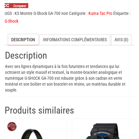
Montre
Comparer
G-
UGS :
KS Montre G-Shock GA-700 noir
Catégorie :
Kuma Tac Pro
Étiquette :
Shock
G-Shock
GA-
700
DESCRIPTION
INFORMATIONS COMPLÉMENTAIRES
AVIS (0)
noir
Description
Avec ses lignes dynamiques à la fois futuristes et tendances qui lui
octroient un style massif et texturé, la montre-bracelet analogique et
numérique G-SHOCK GA-700 est robuste grâce à son cadran en verre
minéral et son boîtier et son bracelet en résine, un matériau durable et
souple.
Produits similaires