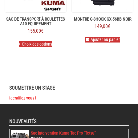
page
du
produit
SAC DE TRANSPORT À ROULETTES
MONTRE G-SHOCK GX-56BB NOIR
A10 EQUIPEMENT
149,00
€
155,00
€
Ce
Ajouter au panier
Choix des options
produit
a
plusieurs
variations.
Les
options
peuvent
être
SOUMETTRE UN STAGE
choisies
Identifiez vous !
sur
la
page
du
NOUVEAUTÉS
produit
Sac intervention Kuma Tac Pro "Tetsu"