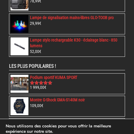
78,99
€
Lampe de signalisation mains-libres GLO-TOOB pro
29,99
€
Lampe stylo rechargeable K30 - éclairage blanc - 850
lumens
52,00
€
LES PLUS POPULAIRES !
Podium sportif KUMA SPORT
1 999,00
€
Note
5.00
sur 5
Montre G-Shock GMA-S140M noir
109,00
€
Protège-tibias et Pieds Punok WKF
Nous utilisons des cookies pour vous offrir la meilleure
45,99
€
expérience sur notre site.