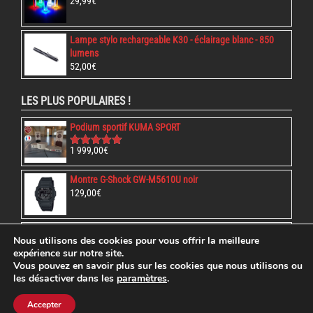
29,99
€
Lampe stylo rechargeable K30 - éclairage blanc - 850
lumens
52,00
€
LES PLUS POPULAIRES !
Podium sportif KUMA SPORT
1 999,00
€
Note
5.00
sur 5
Montre G-Shock GW-M5610U noir
129,00
€
Chaussures SÉCU-ONE 8" Zip Noir
Nous utilisons des cookies pour vous offrir la meilleure
79,00
€
expérience sur notre site.
Vous pouvez en savoir plus sur les cookies que nous utilisons ou
les désactiver dans les
paramètres
.
Accepter
FAQ
|
CGV
|
MENTIONS LÉGALES