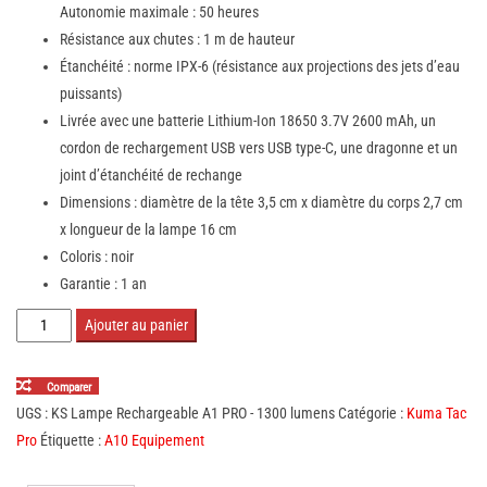
Autonomie maximale : 50 heures
Résistance aux chutes : 1 m de hauteur
Étanchéité : norme IPX-6 (résistance aux projections des jets d’eau
puissants)
Livrée avec une batterie Lithium-Ion 18650 3.7V 2600 mAh, un
cordon de rechargement USB vers USB type-C, une dragonne et un
joint d’étanchéité de rechange
Dimensions : diamètre de la tête 3,5 cm x diamètre du corps 2,7 cm
x longueur de la lampe 16 cm
Coloris : noir
Garantie : 1 an
quantité
Ajouter au panier
de
Lampe
Comparer
Rechargeable
UGS :
KS Lampe Rechargeable A1 PRO - 1300 lumens
Catégorie :
Kuma Tac
A1
Pro
Étiquette :
A10 Equipement
PRO
-