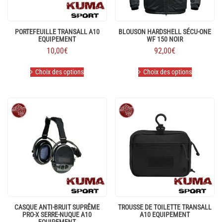
PORTEFEUILLE TRANSALL A10
BLOUSON HARDSHELL SÉCU-ONE
EQUIPEMENT
WF 150 NOIR
10,00
€
92,00
€
Ce
Ce
Choix des options
Choix des options
produit
produit
a
a
plusieurs
plusieurs
variations.
variations.
Les
Les
options
options
peuvent
peuvent
être
être
choisies
choisies
sur
sur
la
la
page
page
du
du
produit
produit
CASQUE ANTI-BRUIT SUPRÊME
TROUSSE DE TOILETTE TRANSALL
PRO-X SERRE-NUQUE A10
A10 EQUIPEMENT