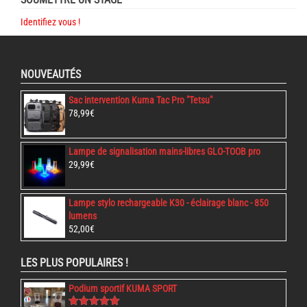
choisies
Identifiez vous !
sur
la
page
du
NOUVEAUTÉS
produit
Sac intervention Kuma Tac Pro "Tetsu"
78,99
€
Lampe de signalisation mains-libres GLO-TOOB pro
29,99
€
Lampe stylo rechargeable K30 - éclairage blanc - 850
lumens
52,00
€
LES PLUS POPULAIRES !
Podium sportif KUMA SPORT