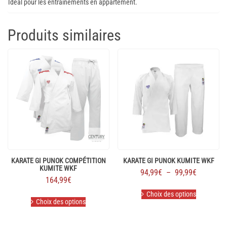
Idéal pour les entraînements en appartement.
Produits similaires
KARATE GI PUNOK COMPÉTITION
KARATE GI PUNOK KUMITE WKF
KUMITE WKF
Plage
94,99
€
–
99,99
€
164,99
€
de
Ce
prix :
Ce
Choix des options
produit
Choix des options
produit
94,99€
a
a
plusieurs
à
plusieurs
variations.