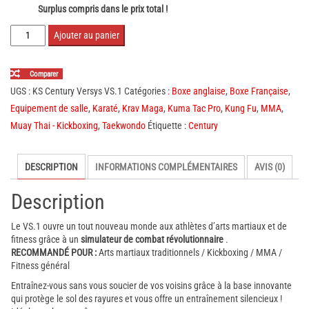
Surplus compris dans le prix total !
quantité
Ajouter au panier
de
Century
Comparer
Versys
UGS :
KS Century Versys VS.1
Catégories :
Boxe anglaise
,
Boxe Française
,
VS.1
Equipement de salle
,
Karaté
,
Krav Maga
,
Kuma Tac Pro
,
Kung Fu
,
MMA
,
Muay Thai - Kickboxing
,
Taekwondo
Étiquette :
Century
DESCRIPTION
INFORMATIONS COMPLÉMENTAIRES
AVIS (0)
Description
Le VS.1 ouvre un tout nouveau monde aux athlètes d’arts martiaux et de
fitness grâce à un
simulateur de combat révolutionnaire
.
RECOMMANDÉ POUR :
Arts martiaux traditionnels / Kickboxing / MMA /
Fitness général
Entraînez-vous sans vous soucier de vos voisins grâce à la base innovante
qui protège le sol des rayures et vous offre un entraînement silencieux !