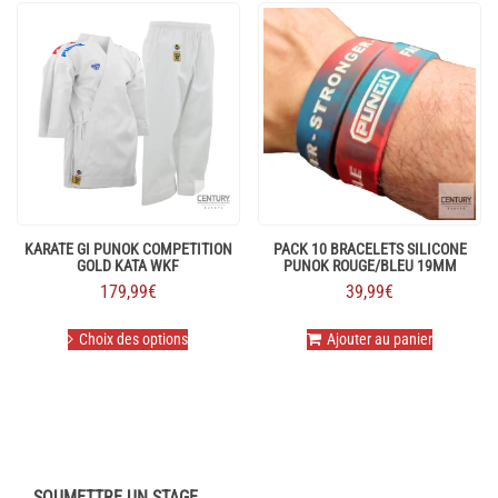
99,99€
variations.
Les
Les
options
options
peuvent
peuvent
être
être
choisies
choisies
sur
sur
la
la
page
page
du
du
produit
produit
KARATE GI PUNOK COMPETITION
PACK 10 BRACELETS SILICONE
GOLD KATA WKF
PUNOK ROUGE/BLEU 19MM
179,99
€
39,99
€
Ce
Choix des options
Ajouter au panier
produit
a
plusieurs
variations.
Les
options
peuvent
être
SOUMETTRE UN STAGE