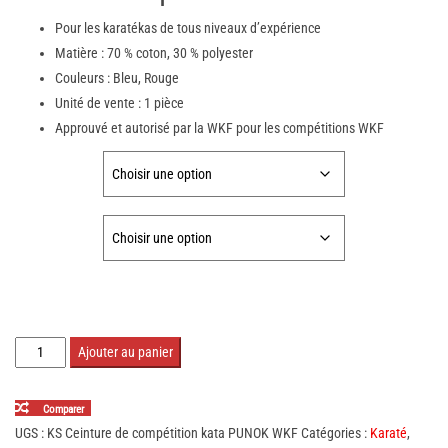
Pour les karatékas de tous niveaux d’expérience
Matière : 70 % coton, 30 % polyester
Couleurs : Bleu, Rouge
Unité de vente : 1 pièce
Approuvé et autorisé par la WKF pour les compétitions WKF
COULEUR:
TAILLE:
quantité
Ajouter au panier
de
Ceinture
Comparer
de
UGS :
KS Ceinture de compétition kata PUNOK WKF
Catégories :
Karaté
,