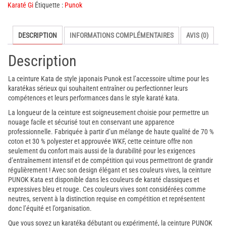
compétition
Karaté Gi
Étiquette :
Punok
kata
PUNOK
DESCRIPTION
INFORMATIONS COMPLÉMENTAIRES
AVIS (0)
WKF
Description
La ceinture Kata de style japonais Punok est l’accessoire ultime pour les
karatékas sérieux qui souhaitent entraîner ou perfectionner leurs
compétences et leurs performances dans le style karaté kata.
La longueur de la ceinture est soigneusement choisie pour permettre un
nouage facile et sécurisé tout en conservant une apparence
professionnelle. Fabriquée à partir d’un mélange de haute qualité de 70 %
coton et 30 % polyester et approuvée WKF, cette ceinture offre non
seulement du confort mais aussi de la durabilité pour les exigences
d’entraînement intensif et de compétition qui vous permettront de grandir
régulièrement ! Avec son design élégant et ses couleurs vives, la ceinture
PUNOK Kata est disponible dans les couleurs de karaté classiques et
expressives bleu et rouge. Ces couleurs vives sont considérées comme
neutres, servent à la distinction requise en compétition et représentent
donc l’équité et l’organisation.
Que vous soyez un karatéka débutant ou expérimenté, la ceinture PUNOK