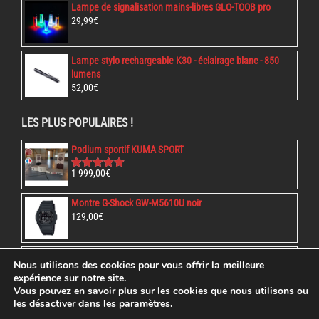
Lampe de signalisation mains-libres GLO-TOOB pro
29,99
€
Lampe stylo rechargeable K30 - éclairage blanc - 850
lumens
52,00
€
LES PLUS POPULAIRES !
Podium sportif KUMA SPORT
1 999,00
€
Note
5.00
sur 5
Montre G-Shock GW-M5610U noir
129,00
€
Chaussures SÉCU-ONE 8" Zip Noir
Nous utilisons des cookies pour vous offrir la meilleure
79,00
€
expérience sur notre site.
Vous pouvez en savoir plus sur les cookies que nous utilisons ou
les désactiver dans les
paramètres
.