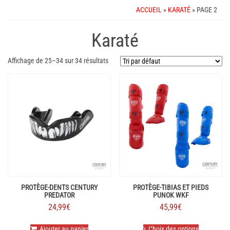
ACCUEIL
»
KARATÉ
» PAGE 2
Karaté
Affichage de 25–34 sur 34 résultats
PROTÈGE-DENTS CENTURY
PROTÈGE-TIBIAS ET PIEDS
PREDATOR
PUNOK WKF
24,99
€
45,99
€
Ce
Ajouter au panier
Choix des options