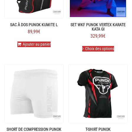
la
page
du
produit
SAC À DOS PUNOK KUMITE L
SET WKF PUNOK VERTEX KARATE
KATA GI
89,99
€
329,99
€
Ajouter au panier
Ce
Choix des options
produit
a
plusieurs
variations.
Les
options
peuvent
être
choisies
sur
la
page
du
produit
SHORT DE COMPRESSION PUNOK
T-SHIRT PUNOK